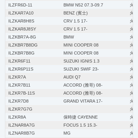
ILZFR6D-11
BMW N52 07.3-09.7
火星
ILZKAR7A10
BENZ (賓士)
火星塞
ILZKAR8H8S
CRV 1.5 17-
火星
ILZKAR8J8SY
CRV 1.5 17-
火星塞
ILZKBR7A-8G
BMW
火
ILZKBR7B8DG
MINI COOPER 08
火星
ILZKBR7B8G
MINI COOPER 08
火星
ILZKR6F11
SUZUKI IGNIS 1.3
火星
ILZKR6P11S
SUZUKI SWIF 23-
火星
ILZKR7A
AUDI Q7
火星
ILZKR7B11
ACCORD (雅哥) 08-
火星塞
ILZKR7B-11S
ACCORD (雅哥) 08-
火星塞
ILZKR7D8
GRAND VITARA 17-
火星塞
ILZKR7G7G
火星
ILZKR8A
保時捷 CAYENNE
火星塞
ILZNAR8A7G
FOCUS 1.5 15.3-
火星
ILZNAR8B7G
MG
火星