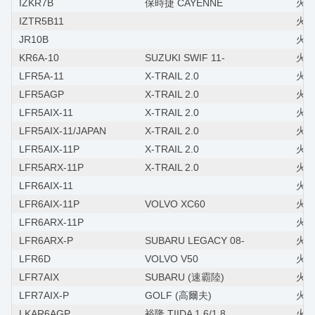
IZKR7B
保時捷 CAYENNE
火星塞
IZTR5B11
火星
JR10B
火星
KR6A-10
SUZUKI SWIF 11-
火星塞
LFR5A-11
X-TRAIL 2.0
火星
LFR5AGP
X-TRAIL 2.0
火星
LFR5AIX-11
X-TRAIL 2.0
火星
LFR5AIX-11/JAPAN
X-TRAIL 2.0
火星
LFR5AIX-11P
X-TRAIL 2.0
火星
LFR5ARX-11P
X-TRAIL 2.0
火星
LFR6AIX-11
火星
LFR6AIX-11P
VOLVO XC60
火星
LFR6ARX-11P
火星
LFR6ARX-P
SUBARU LEGACY 08-
火星
LFR6D
VOLVO V50
火星塞
LFR7AIX
SUBARU (速霸陸)
火星
LFR7AIX-P
GOLF (高爾夫)
火星
LKAR6AGP
裕隆 TIIDA 1.6/1.8
火星