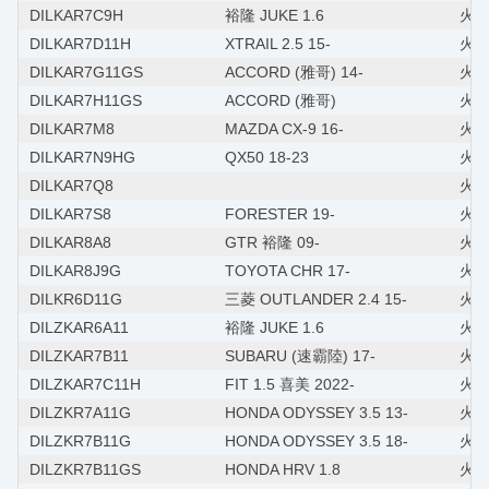
DILKAR7C9H
裕隆 JUKE 1.6
火星塞
DILKAR7D11H
XTRAIL 2.5 15-
火星塞
DILKAR7G11GS
ACCORD (雅哥) 14-
火星塞
DILKAR7H11GS
ACCORD (雅哥)
火星
DILKAR7M8
MAZDA CX-9 16-
火星塞
DILKAR7N9HG
QX50 18-23
火星塞
DILKAR7Q8
火星
DILKAR7S8
FORESTER 19-
火星塞
DILKAR8A8
GTR 裕隆 09-
火星
DILKAR8J9G
TOYOTA CHR 17-
火星
DILKR6D11G
三菱 OUTLANDER 2.4 15-
火星塞
DILZKAR6A11
裕隆 JUKE 1.6
火星
DILZKAR7B11
SUBARU (速霸陸) 17-
火星塞
DILZKAR7C11H
FIT 1.5 喜美 2022-
火星
DILZKR7A11G
HONDA ODYSSEY 3.5 13-
火星
DILZKR7B11G
HONDA ODYSSEY 3.5 18-
火星
DILZKR7B11GS
HONDA HRV 1.8
火星