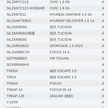
SILZKR7C11S
CIVIC 1.8 09-
火星塞
SILZKR7C11S HONDA件
CIVIC 1.8 09-
火星
SILZKR7E11
HYUNDAI SANTAFE 2.4 18-
火星
SILZKAR7E8EG
HYUNDAI VELOSTER 1.6 14-
火星
SILZKR8E8G
現代 TUCSON
火星
SILZKR8E8G/韓國
現代 TUCSON
火星
SILZKR8E9G
現代 TUCSON
火星
SILZKR8J8GS
SPORTAGE 1.6 2023-
火星
SILZNAR8C7H
FOCUS 14.3-
火星
SIZFR6B8EG
VW TIGUAN
火星
SIZKBR8A8HS
火星
TR55IX
福特 ESCAPE 3.0
火星塞
TR5IX
福特 ESCAPE 3.0
火星
TR65IX
FOCUS
火星塞
TR6AP-13
FOCUS 05-10
火星塞
TR6AP-13E
JAGUAR (積架)
火星
Y-107R
火星