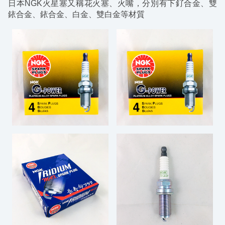
日本NGK火星塞又稱花火塞、火嘴，分別有下釕合金、雙
銥合金、銥合金、白金、雙白金等材質