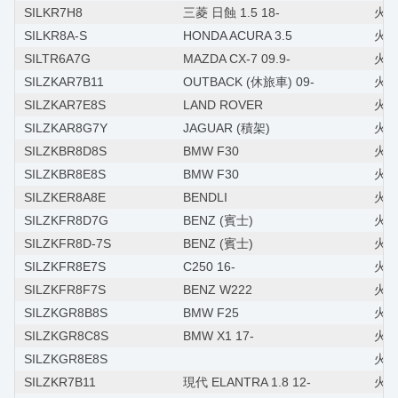
SILKR7H8
三菱 日蝕 1.5 18-
火星
SILKR8A-S
HONDA ACURA 3.5
火星
SILTR6A7G
MAZDA CX-7 09.9-
火星塞
SILZKAR7B11
OUTBACK (休旅車) 09-
火星塞
SILZKAR7E8S
LAND ROVER
火星
SILZKAR8G7Y
JAGUAR (積架)
火星塞
SILZKBR8D8S
BMW F30
火星塞
SILZKBR8E8S
BMW F30
火星
SILZKER8A8E
BENDLI
火
SILZKFR8D7G
BENZ (賓士)
火星塞
SILZKFR8D-7S
BENZ (賓士)
火星塞
SILZKFR8E7S
C250 16-
火星塞
SILZKFR8F7S
BENZ W222
火星
SILZKGR8B8S
BMW F25
火星
SILZKGR8C8S
BMW X1 17-
火星
SILZKGR8E8S
火星
SILZKR7B11
現代 ELANTRA 1.8 12-
火星