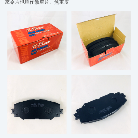
來令片也稱作煞車片、煞車皮