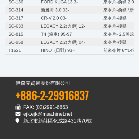
SC-136
FORD KUGA 13.3-
來令片-前碟 2.0
SC-314
新雅哥 3.0 03-
來令片-前碟 *新雅歌2.
SC-317
CR-V 2.0 03-
來令片-後碟
SC-633
LEGACY 2.2(力獅) 12-
來令片-後碟
SC-815
T4 (箱車) 95-97
來令片- 2.5美規
SC-958
LEGACY 2.2(力獅) 04-
來令片-後碟
T1521
HINO (日野) 93--
前來令片 6"*14洞*
伊傑克
貿易股份有限公司
+886-2-29916837
FAX: (02)2991-6863
ejk.ejk@msa.hinet.net
新北市新莊區化成路431巷70號