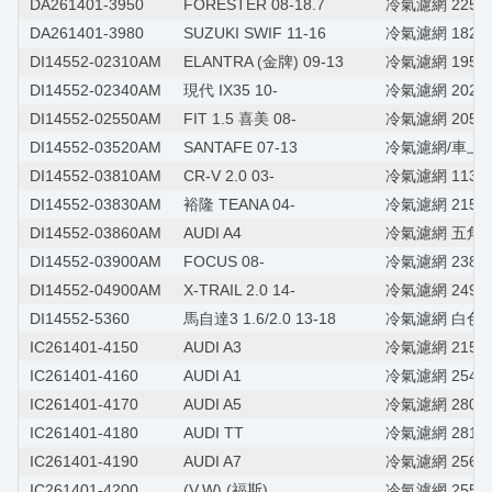
DA261401-3950
FORESTER 08-18.7
冷氣濾網 225*2
DA261401-3980
SUZUKI SWIF 11-16
冷氣濾網 182*20
DI14552-02310AM
ELANTRA (金牌) 09-13
冷氣濾網 195*2
DI14552-02340AM
現代 IX35 10-
冷氣濾網 202*2
DI14552-02550AM
FIT 1.5 喜美 08-
冷氣濾網 205*2
DI14552-03520AM
SANTAFE 07-13
冷氣濾網/車上有框 
DI14552-03810AM
CR-V 2.0 03-
冷氣濾網 113*2
DI14552-03830AM
裕隆 TEANA 04-
冷氣濾網 215*2
DI14552-03860AM
AUDI A4
冷氣濾網 五角型 3
DI14552-03900AM
FOCUS 08-
冷氣濾網 238*2
DI14552-04900AM
X-TRAIL 2.0 14-
冷氣濾網 249*17
DI14552-5360
馬自達3 1.6/2.0 13-18
冷氣濾網 白色
IC261401-4150
AUDI A3
冷氣濾網 215*2
IC261401-4160
AUDI A1
冷氣濾網 254*2
IC261401-4170
AUDI A5
冷氣濾網 280*2
IC261401-4180
AUDI TT
冷氣濾網 281*2
IC261401-4190
AUDI A7
冷氣濾網 256*2
IC261401-4200
(V.W) (福斯)
冷氣濾網 255*2