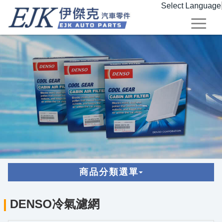
Select Language
商品分類選單
DENSO冷氣濾網