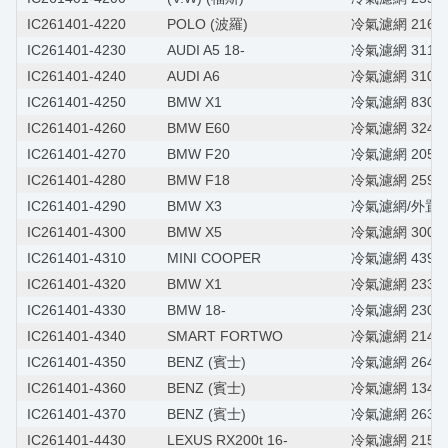
IC261401-4220
POLO (波羅)
冷氣濾網 216*2
IC261401-4230
AUDI A5 18-
冷氣濾網 311*2
IC261401-4240
AUDI A6
冷氣濾網 310*1
IC261401-4250
BMW X1
冷氣濾網 830*1
IC261401-4260
BMW E60
冷氣濾網 324*16
IC261401-4270
BMW F20
冷氣濾網 205*2
IC261401-4280
BMW F18
冷氣濾網 259*2
IC261401-4290
BMW X3
冷氣濾網/外置 18
IC261401-4300
BMW X5
冷氣濾網 300.5*
IC261401-4310
MINI COOPER
冷氣濾網 439*1
IC261401-4320
BMW X1
冷氣濾網 233*1
IC261401-4330
BMW 18-
冷氣濾網 230*1
IC261401-4340
SMART FORTWO
冷氣濾網 214*2
IC261401-4350
BENZ (賓士)
冷氣濾網 264*2
IC261401-4360
BENZ (賓士)
冷氣濾網 134*2
IC261401-4370
BENZ (賓士)
冷氣濾網 263*2
IC261401-4430
LEXUS RX200t 16-
冷氣濾網 215*1